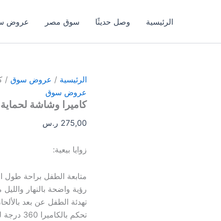
لحماية
طفلك
الرئيسية
وصل حديثًا
سوق مصر
عروض س
الرئيسية
/
عروض سوق
/ ك
عروض سوق
كاميرا وشاشة لحماية
275,00
ر.س
زوايا بيعية:
متابعة الطفل براحة طول ال
رؤية واضحة بالنهار والليل مع 
تهدئة الطفل عن بعد بالألح
تحكم بالكاميرا 360 درجة لمراقبة كل زاوية بالغرفة