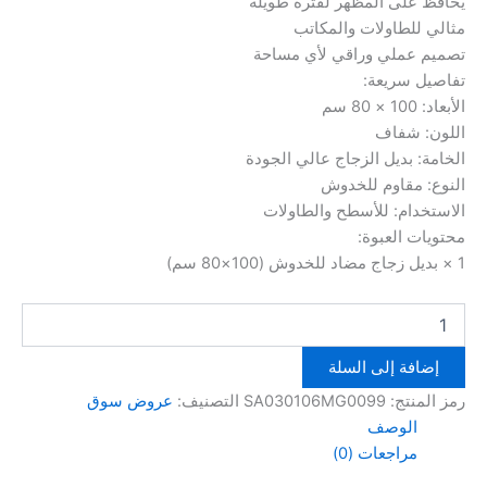
يحافظ على المظهر لفترة طويلة
مثالي للطاولات والمكاتب
تصميم عملي وراقي لأي مساحة
تفاصيل سريعة:
الأبعاد: 100 × 80 سم
اللون: شفاف
الخامة: بديل الزجاج عالي الجودة
النوع: مقاوم للخدوش
الاستخدام: للأسطح والطاولات
محتويات العبوة:
1 × بديل زجاج مضاد للخدوش (100×80 سم)
كمية
Waterproof
plastic
إضافة إلى السلة
table
cover
رمز المنتج:
SA030106MG0099
التصنيف:
عروض سوق
الوصف
مراجعات (0)