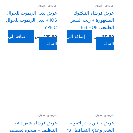
عروض سوق
عروض سوق
عرض فرشاة التيكتوك
عرض بديل الريموت للجوال
المشهورة + زيت الشعر
IOS + بديل الريموت للجوال
الطبيعي EELHOE
TYPE C
إضافة إلى
إضافة إلى
80,00
ر.س
120,00
ر.س
السلة
السلة
عروض سوق
عروض سوق
عرض حبتين سدر لتقوية
عرض فرشاة شعر ذاتية
الشعر وعلاج التساقط ٣٥٠
التنظيف + مبخرة تصفيف