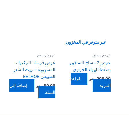
غير متوفر في المخزون
عروض سوق
عروض سوق
عرض 2 مساج الساقين
عرض فرشاة التيكتوك
بضغط الهواء الحراري
المشهورة + زيت الشعر
الطبيعي EELHOE
قراءة
200,00
ر.س
المزيد
إضافة إلى
80,00
ر.س
السلة