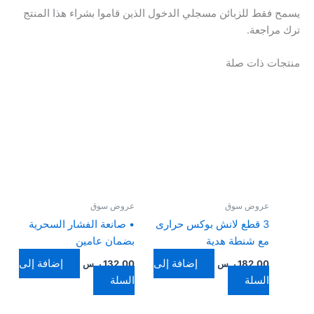
يسمح فقط للزبائن مسجلي الدخول الذين قاموا بشراء هذا المنتج
ترك مراجعة.
منتجات ذات صلة
عروض سوق
عروض سوق
3 قطع لانش بوكس حرارى
• صانعة الفشار السحرية
مع شنطة هدية
بضمان عامين
إضافة إلى
إضافة إلى
182,00
ر.س
132,00
ر.س
السلة
السلة