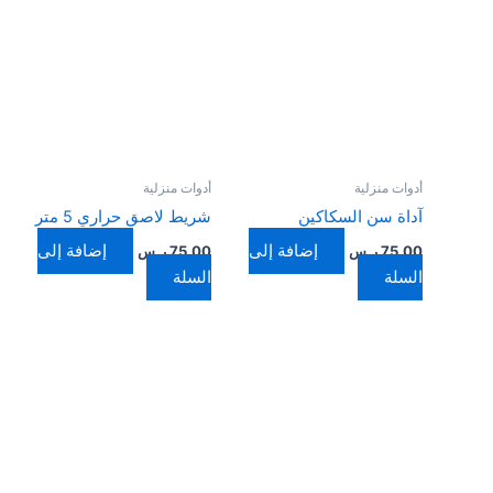
أدوات منزلية
أدوات منزلية
آداة سن السكاكين
شريط لاصق حراري 5 متر
إضافة إلى
إضافة إلى
75,00
ر.س
75,00
ر.س
السلة
السلة