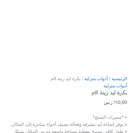
الرئيسية
/
أدوات منزلية
/ بكرة ليد زينة 8م
أدوات منزلية
بكرة ليد زينة 8م
110,00
ر.س
• *مميزات المنتج*
• توفر إضاءة ليد مشرقة وفعالة تضيف أجواء ساحرة إلى المكان.
• طول كافي يسمح بتغطية مساحة واسعة وتزيين المكان بشكل